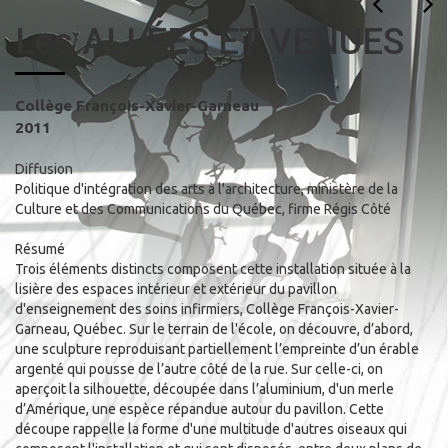
Les ALLÉES ET VENUES
Collège François-Xavier-Garneau
2011
Diffusion
Politique d'intégration des arts à l'architecture, ministère de la
Culture et des Communications du Québec, firme Régis Côté
Résumé
Trois éléments distincts composent cette installation située à la
lisière des espaces intérieur et extérieur du pavillon
d'enseignement des soins infirmiers, Collège François-Xavier-
Garneau, Québec. Sur le terrain de l'école, on découvre, d’abord,
une sculpture reproduisant partiellement l’empreinte d’un érable
argenté qui pousse de l’autre côté de la rue. Sur celle-ci, on
aperçoit la silhouette, découpée dans l’aluminium, d'un merle
d’Amérique, une espèce répandue autour du pavillon. Cette
découpe rappelle la forme d'une multitude d'autres oiseaux qui